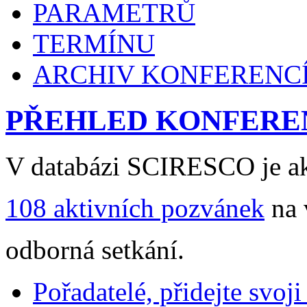
PARAMETRŮ
TERMÍNU
ARCHIV KONFERENC
PŘEHLED KONFERE
V databázi SCIRESCO je ak
108 aktivních pozvánek
na 
odborná setkání.
Pořadatelé, přidejte svoj