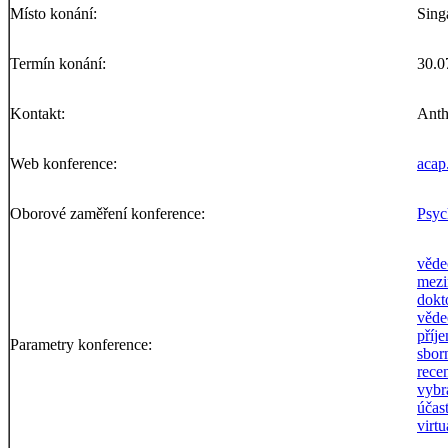
Místo konání:
Sing
Termín konání:
30.0
Kontakt:
Anth
Web konference:
acap
Oborové zaměření konference:
Psyc
věde
mezi
dokt
věde
příj
Parametry konference:
sbor
rece
vybr
účas
virtu