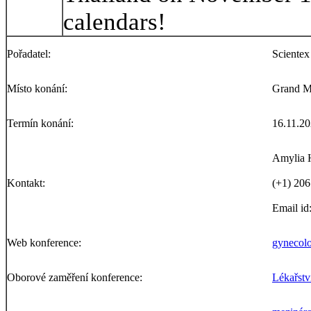
calendars!
Pořadatel:
Scientex
Místo konání:
Grand M
Termín konání:
16.11.20
Amylia H
Kontakt:
(+1) 206
Email id
Web konference:
gynecolo
Oborové zaměření konference:
Lékařství