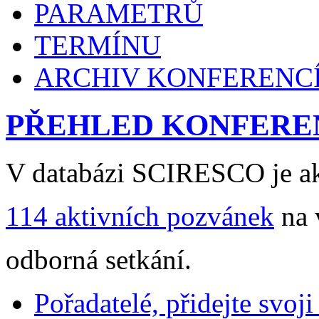
PARAMETRŮ
TERMÍNU
ARCHIV KONFERENC
PŘEHLED KONFERE
V databázi SCIRESCO je ak
114 aktivních pozvánek
na 
odborná setkání.
Pořadatelé, přidejte svoj