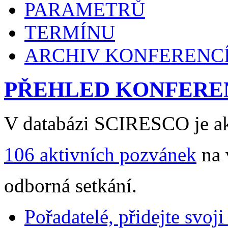
PARAMETRŮ
TERMÍNU
ARCHIV KONFERENC
PŘEHLED KONFERE
V databázi SCIRESCO je ak
106 aktivních pozvánek
na 
odborná setkání.
Pořadatelé, přidejte svoj