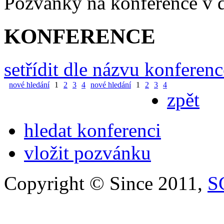
Pozvánky na konference v
KONFERENCE
setřídit dle názvu konferenc
nové hledání
1
2
3
4
nové hledání
1
2
3
4
zpět
hledat konferenci
vložit pozvánku
Copyright © Since 2011,
S