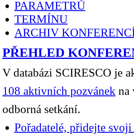
PARAMETRŮ
TERMÍNU
ARCHIV KONFERENC
PŘEHLED KONFERE
V databázi SCIRESCO je ak
108 aktivních pozvánek
na 
odborná setkání.
Pořadatelé, přidejte svoj