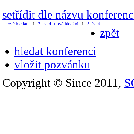
setřídit dle názvu konferenc
nové hledání
1
2
3
4
nové hledání
1
2
3
4
zpět
hledat konferenci
vložit pozvánku
Copyright © Since 2011,
S