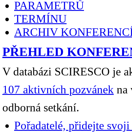
PARAMETRŮ
TERMÍNU
ARCHIV KONFERENC
PŘEHLED KONFERE
V databázi SCIRESCO je ak
107 aktivních pozvánek
na 
odborná setkání.
Pořadatelé, přidejte svoj