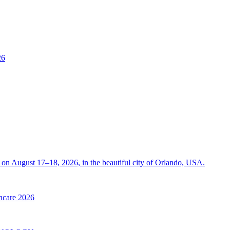
26
on August 17–18, 2026, in the beautiful city of Orlando, USA.
thcare 2026