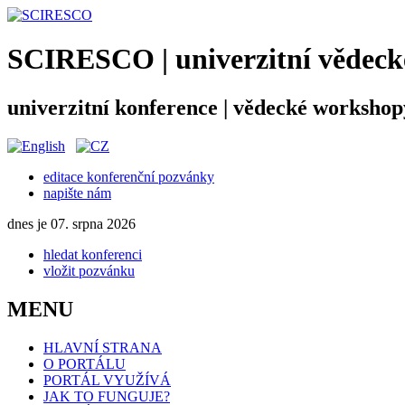
SCIRESCO | univerzitní vědecké
univerzitní konference | vědecké workshop
editace konferenční pozvánky
napište nám
dnes je 07. srpna 2026
hledat konferenci
vložit pozvánku
MENU
HLAVNÍ STRANA
O PORTÁLU
PORTÁL VYUŽÍVÁ
JAK TO FUNGUJE?