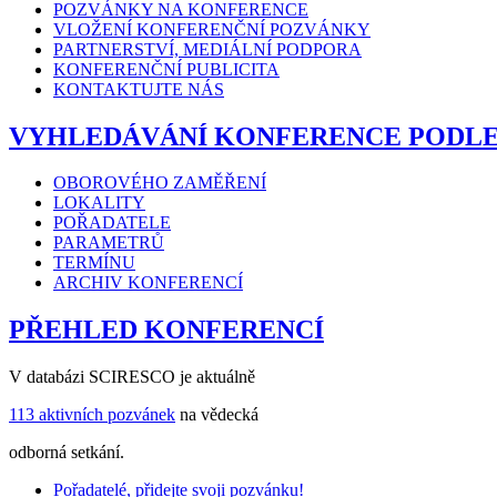
POZVÁNKY NA KONFERENCE
VLOŽENÍ KONFERENČNÍ POZVÁNKY
PARTNERSTVÍ, MEDIÁLNÍ PODPORA
KONFERENČNÍ PUBLICITA
KONTAKTUJTE NÁS
VYHLEDÁVÁNÍ KONFERENCE PODL
OBOROVÉHO ZAMĚŘENÍ
LOKALITY
POŘADATELE
PARAMETRŮ
TERMÍNU
ARCHIV KONFERENCÍ
PŘEHLED KONFERENCÍ
V databázi SCIRESCO je aktuálně
113 aktivních pozvánek
na vědecká
odborná setkání.
Pořadatelé, přidejte svoji pozvánku!