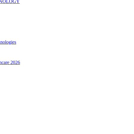
INOLOGY
hnologies
thcare 2026