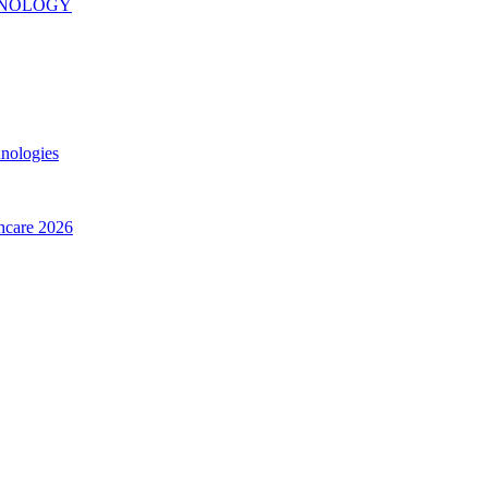
INOLOGY
hnologies
thcare 2026