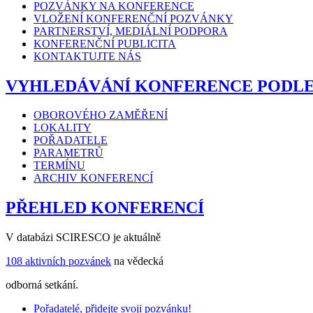
POZVÁNKY NA KONFERENCE
VLOŽENÍ KONFERENČNÍ POZVÁNKY
PARTNERSTVÍ, MEDIÁLNÍ PODPORA
KONFERENČNÍ PUBLICITA
KONTAKTUJTE NÁS
VYHLEDÁVÁNÍ KONFERENCE PODL
OBOROVÉHO ZAMĚŘENÍ
LOKALITY
POŘADATELE
PARAMETRŮ
TERMÍNU
ARCHIV KONFERENCÍ
PŘEHLED KONFERENCÍ
V databázi SCIRESCO je aktuálně
108 aktivních pozvánek
na vědecká
odborná setkání.
Pořadatelé, přidejte svoji pozvánku!