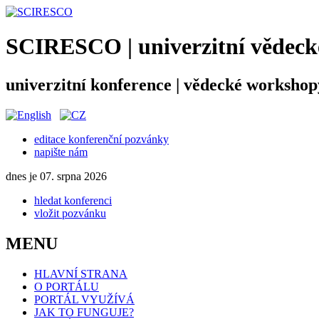
SCIRESCO | univerzitní vědecké
univerzitní konference | vědecké workshop
editace konferenční pozvánky
napište nám
dnes je 07. srpna 2026
hledat konferenci
vložit pozvánku
MENU
HLAVNÍ STRANA
O PORTÁLU
PORTÁL VYUŽÍVÁ
JAK TO FUNGUJE?