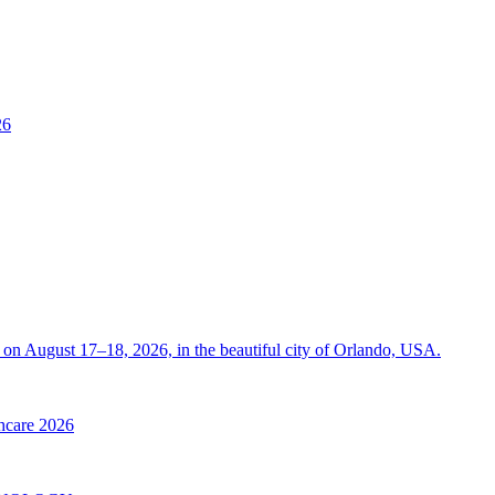
26
on August 17–18, 2026, in the beautiful city of Orlando, USA.
thcare 2026