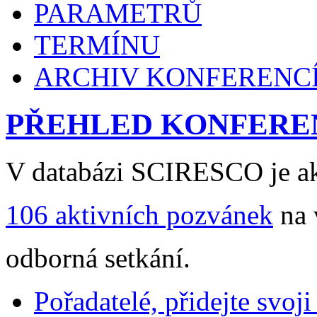
PARAMETRŮ
TERMÍNU
ARCHIV KONFERENC
PŘEHLED KONFERE
V databázi SCIRESCO je ak
106 aktivních pozvánek
na 
odborná setkání.
Pořadatelé, přidejte svoj