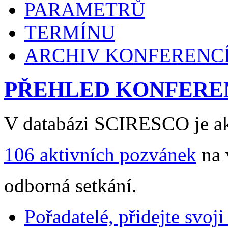
PARAMETRŮ
TERMÍNU
ARCHIV KONFERENC
PŘEHLED KONFERE
V databázi SCIRESCO je ak
106 aktivních pozvánek
na 
odborná setkání.
Pořadatelé, přidejte svoj