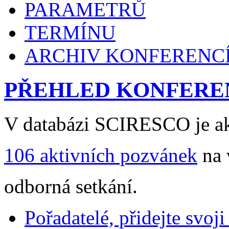
PARAMETRŮ
TERMÍNU
ARCHIV KONFERENC
PŘEHLED KONFERE
V databázi SCIRESCO je ak
106 aktivních pozvánek
na 
odborná setkání.
Pořadatelé, přidejte svoj