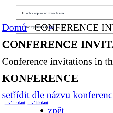
online application available now
Domů
CONFERENCE IN
for registration see
here
CONFERENCE INVIT
Conference invitations in 
KONFERENCE
setřídit dle názvu konferenc
nové hledání
nové hledání
zpět