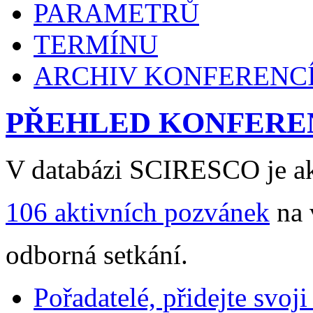
PARAMETRŮ
TERMÍNU
ARCHIV KONFERENC
PŘEHLED KONFERE
V databázi SCIRESCO je ak
106 aktivních pozvánek
na 
odborná setkání.
Pořadatelé, přidejte svoj