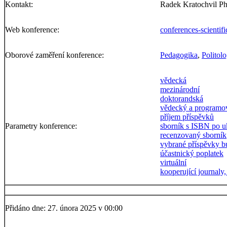
Kontakt:
Radek Kratochvil P
Web konference:
conferences-scientif
Oborové zaměření konference:
Pedagogika
,
Politolo
vědecká
mezinárodní
doktorandská
vědecký a programo
příjem příspěvků
Parametry konference:
sborník s ISBN po u
recenzovaný sborník
vybrané příspěvky b
účastnický poplatek
virtuální
kooperující journaly
Přidáno dne: 27. února 2025 v 00:00