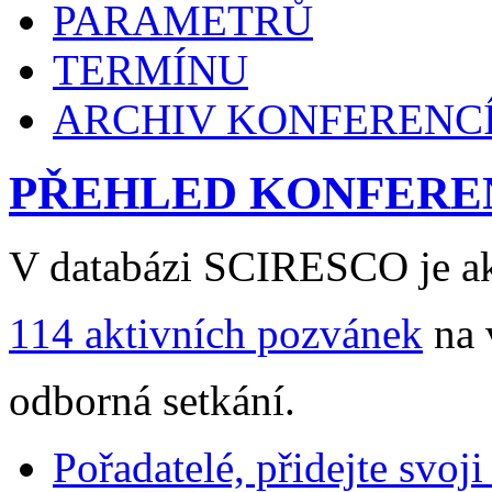
PARAMETRŮ
TERMÍNU
ARCHIV KONFERENC
PŘEHLED KONFERE
V databázi SCIRESCO je ak
114 aktivních pozvánek
na 
odborná setkání.
Pořadatelé, přidejte svoj