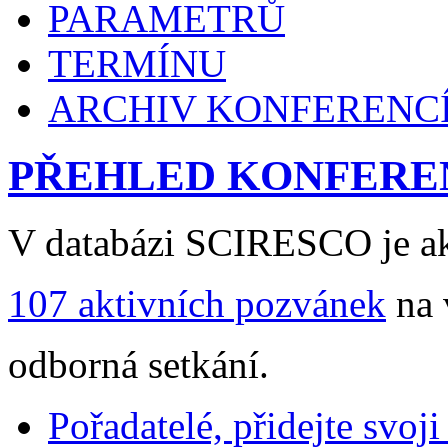
PARAMETRŮ
TERMÍNU
ARCHIV KONFERENC
PŘEHLED KONFERE
V databázi SCIRESCO je ak
107 aktivních pozvánek
na 
odborná setkání.
Pořadatelé, přidejte svoj