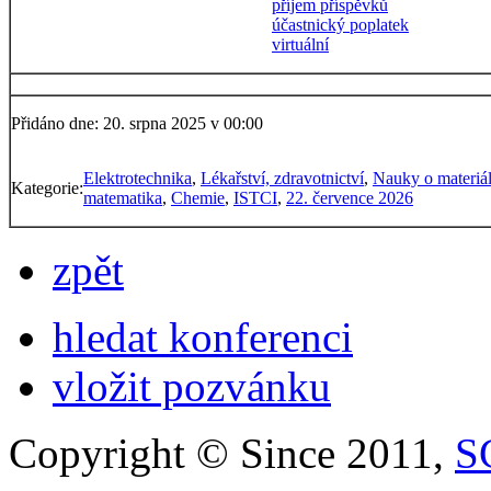
příjem příspěvků
účastnický poplatek
virtuální
Přidáno dne: 20. srpna 2025 v 00:00
Elektrotechnika
,
Lékařství, zdravotnictví
,
Nauky o materiá
Kategorie:
matematika
,
Chemie
,
ISTCI
,
22. července 2026
zpět
hledat konferenci
vložit pozvánku
Copyright © Since 2011,
S