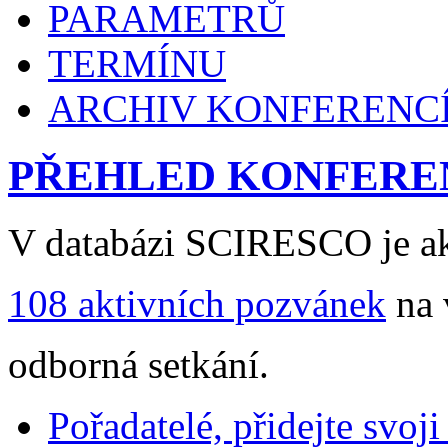
PARAMETRŮ
TERMÍNU
ARCHIV KONFERENC
PŘEHLED KONFERE
V databázi SCIRESCO je ak
108 aktivních pozvánek
na 
odborná setkání.
Pořadatelé, přidejte svoj