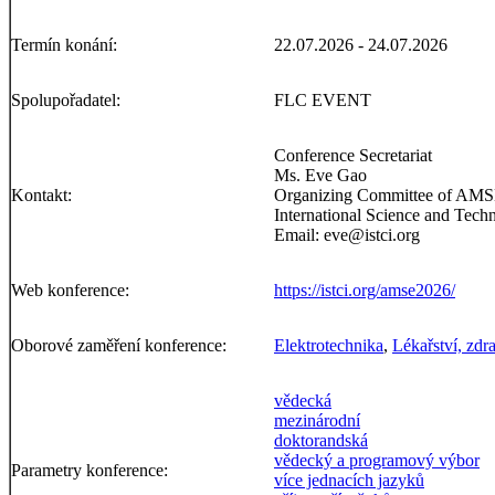
Termín konání:
22.07.2026 - 24.07.2026
Spolupořadatel:
FLC EVENT
Conference Secretariat
Ms. Eve Gao
Kontakt:
Organizing Committee of AM
International Science and Tech
Email: eve@istci.org
Web konference:
https://istci.org/amse2026/
Oborové zaměření konference:
Elektrotechnika
,
Lékařství, zdr
vědecká
mezinárodní
doktorandská
vědecký a programový výbor
Parametry konference:
více jednacích jazyků