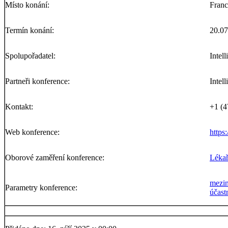
Místo konání:
Franc
Termín konání:
20.07
Spolupořadatel:
Intel
Partneři konference:
Intel
Kontakt:
+1 (4
Web konference:
https
Oborové zaměření konference:
Lékař
mezin
Parametry konference:
účast