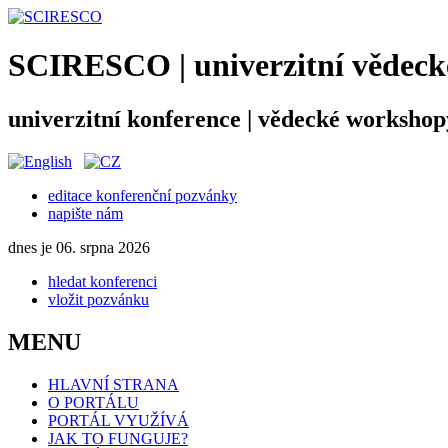
SCIRESCO | univerzitní vědecké
univerzitní konference | vědecké workshop
editace konferenční pozvánky
napište nám
dnes je 06. srpna 2026
hledat konferenci
vložit pozvánku
MENU
HLAVNÍ STRANA
O PORTÁLU
PORTÁL VYUŽÍVÁ
JAK TO FUNGUJE?