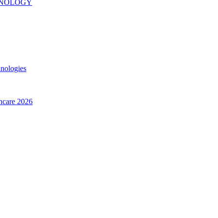
INOLOGY
hnologies
thcare 2026