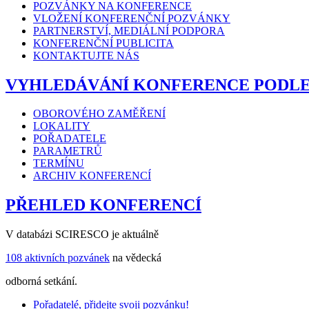
POZVÁNKY NA KONFERENCE
VLOŽENÍ KONFERENČNÍ POZVÁNKY
PARTNERSTVÍ, MEDIÁLNÍ PODPORA
KONFERENČNÍ PUBLICITA
KONTAKTUJTE NÁS
VYHLEDÁVÁNÍ KONFERENCE PODL
OBOROVÉHO ZAMĚŘENÍ
LOKALITY
POŘADATELE
PARAMETRŮ
TERMÍNU
ARCHIV KONFERENCÍ
PŘEHLED KONFERENCÍ
V databázi SCIRESCO je aktuálně
108 aktivních pozvánek
na vědecká
odborná setkání.
Pořadatelé, přidejte svoji pozvánku!