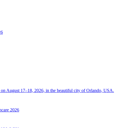
26
on August 17–18, 2026, in the beautiful city of Orlando, USA.
thcare 2026