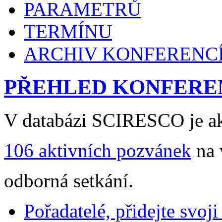
PARAMETRŮ
TERMÍNU
ARCHIV KONFERENC
PŘEHLED KONFERE
V databázi SCIRESCO je ak
106 aktivních pozvánek
na 
odborná setkání.
Pořadatelé, přidejte svoj