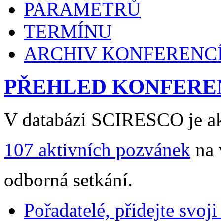
PARAMETRŮ
TERMÍNU
ARCHIV KONFERENC
PŘEHLED KONFERE
V databázi SCIRESCO je ak
107 aktivních pozvánek
na 
odborná setkání.
Pořadatelé, přidejte svoj