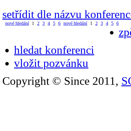
setřídit dle názvu konferenc
nové hledání
1
2
3
4
5
6
nové hledání
1
2
3
4
5
6
zp
hledat konferenci
vložit pozvánku
Copyright © Since 2011,
S