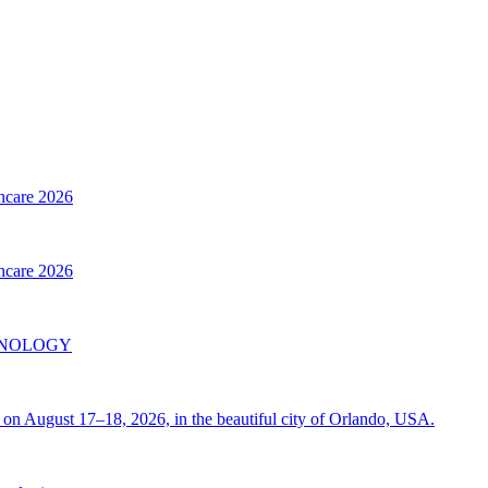
thcare 2026
thcare 2026
INOLOGY
on August 17–18, 2026, in the beautiful city of Orlando, USA.