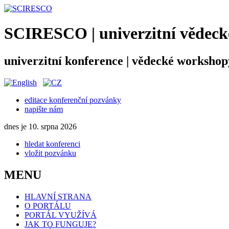
SCIRESCO | univerzitní vědecké
univerzitní konference | vědecké workshop
editace konferenční pozvánky
napište nám
dnes je 10. srpna 2026
hledat konferenci
vložit pozvánku
MENU
HLAVNÍ STRANA
O PORTÁLU
PORTÁL VYUŽÍVÁ
JAK TO FUNGUJE?