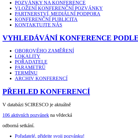
POZVÁNKY NA KONFERENCE
VLOŽENÍ KONFERENČNÍ POZVÁNKY
PARTNERSTVÍ, MEDIÁLNÍ PODPORA
KONFERENČNÍ PUBLICITA
KONTAKTUJTE NÁS
VYHLEDÁVÁNÍ KONFERENCE PODL
OBOROVÉHO ZAMĚŘENÍ
LOKALITY
POŘADATELE
PARAMETRŮ
TERMÍNU
ARCHIV KONFERENCÍ
PŘEHLED KONFERENCÍ
V databázi SCIRESCO je aktuálně
106 aktivních pozvánek
na vědecká
odborná setkání.
Pořadatelé, přidejte svoji pozvánku!