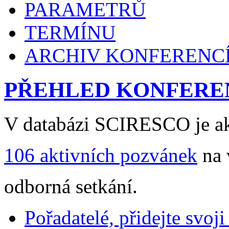
PARAMETRŮ
TERMÍNU
ARCHIV KONFERENC
PŘEHLED KONFERE
V databázi SCIRESCO je ak
106 aktivních pozvánek
na 
odborná setkání.
Pořadatelé, přidejte svoj