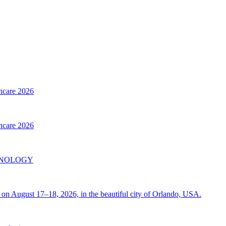
thcare 2026
thcare 2026
INOLOGY
on August 17–18, 2026, in the beautiful city of Orlando, USA.