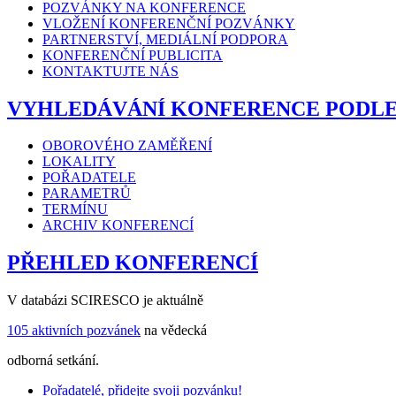
POZVÁNKY NA KONFERENCE
VLOŽENÍ KONFERENČNÍ POZVÁNKY
PARTNERSTVÍ, MEDIÁLNÍ PODPORA
KONFERENČNÍ PUBLICITA
KONTAKTUJTE NÁS
VYHLEDÁVÁNÍ KONFERENCE PODL
OBOROVÉHO ZAMĚŘENÍ
LOKALITY
POŘADATELE
PARAMETRŮ
TERMÍNU
ARCHIV KONFERENCÍ
PŘEHLED KONFERENCÍ
V databázi SCIRESCO je aktuálně
105 aktivních pozvánek
na vědecká
odborná setkání.
Pořadatelé, přidejte svoji pozvánku!