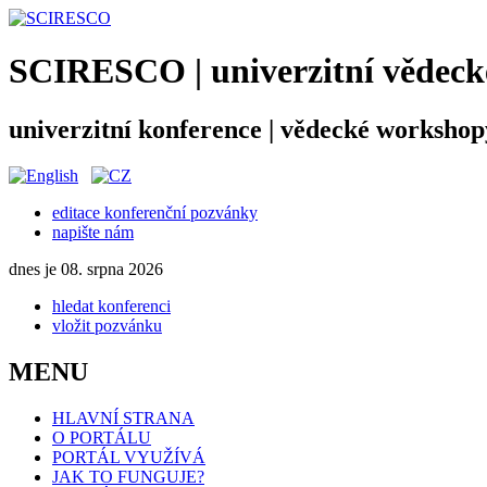
SCIRESCO | univerzitní vědecké
univerzitní konference | vědecké workshop
editace konferenční pozvánky
napište nám
dnes je 08. srpna 2026
hledat konferenci
vložit pozvánku
MENU
HLAVNÍ STRANA
O PORTÁLU
PORTÁL VYUŽÍVÁ
JAK TO FUNGUJE?